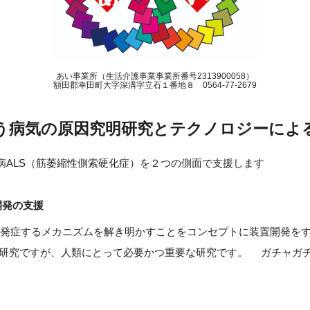
あい事業所（生活介護事業事業所番号2313900058）
額田郡幸田町大字深溝字立石１番地８ 0564-77-2679
いう病気の原因究明研究とテクノロジーによる
病ALS（筋萎縮性側索硬化症）を２つの側面で支援します
開発の支援
Sが発症するメカニズムを解き明かすことをコンセプトに装置開発を
研究ですが、人類にとって必要かつ重要な研究です。 ガチャガ