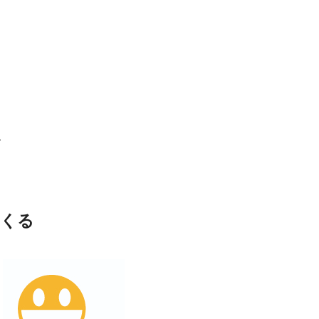
」
す
つくる